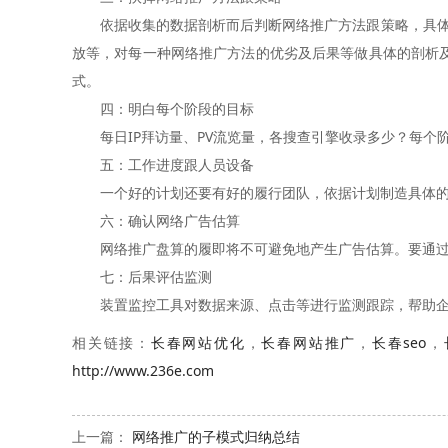
依据收集的数据剖析而后判断网络推广方法跟策略，具体列
放等，对每一种网络推广方法的优劣及后果等做具体的剖析
式。
四：明白每个阶段的目标
每日IP拜访量、PV流览量，各搜查引擎收录多少？每个阶
五：工作进度跟人员设备
一个好的计划还要有好的履行团队，依据计划制造具体的盘
六：确认网络广告估算
网络推广盘算的履即将不可避免地产生广告估算。要通过计
七：后果评估监测
装置监控工具对数据来源、点击等进行监测跟踪，帮助企
相关链接：
长春网站优化
，
长春网站推广
，
长春seo
，
http://www.236e.com
上一篇：
网络推广的子模式归纳总结