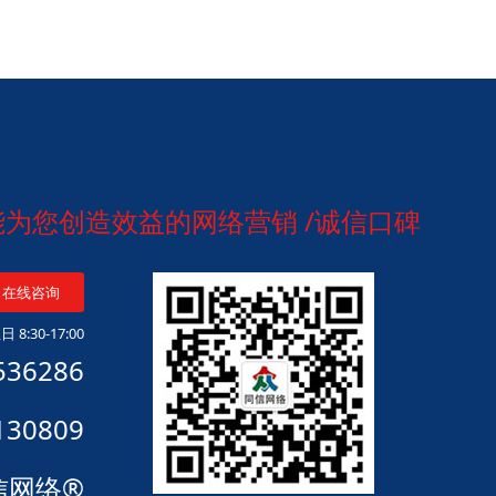
做能为您创造效益的网络营销 /诚信口碑
在线咨询
 8:30-17:00
536286
130809
信网络®