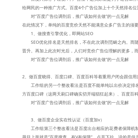
给网民的一种推广方式。百度4个广告位加上十个天然排名位
对“百度广告位调剂后，推广该如何去做”的一点见解
在此情况下，单纯的百度竞价天然不能满意众多广告主的须
1、做搜查引擎优化，即网站SEO
SEO优化排名是天然排名，不在此次调剂范畴之内。而随着
晋升。再加上此次时光后，人们对竞价广告位理解的更多，而
对“百度广告位调剂后，推广该如何去做”的一点见解
2、做百度晓得、百度口碑、百度百科等着重用户闭会跟信用
工作组的另一个整改看法是百度不能单纯以出价决定排名，
方百度口碑（这两天刷口碑确实切开端猖狂起来）、百度百
对“百度广告位调剂后，推广该如何去做”的一点见解
3、做百度企业实在性认证（百度加v）
工作组第三个整改看法是百度出台相应的花费者保障机制。
题目上面就是“百度搜查，有V有保障”，点开下拉，说的是