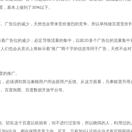
置，基本上做到了30%以下。
要。广告位的减少，天然也会带来竞价激烈的竞争。所以单纯做百度竞价
广告位的减少，必定导致流量的集中，以前20多个广告位的流量集中到
人们也会从意识上将标示着“推广”两个字的信息等同于广告，天然不会
度的推广。
必须调剂算法兼顾用户闭会跟用户反馈。从这方面看，凡事能晋升用
科、百度舆图、百度数据开放平台等。
切实这个百度以前就有，但不进行过宣传，所以晓得的人，利用过的
但凡加V企业，都在保障盘算之内。可见，只有加V认证的企业才有可能获得