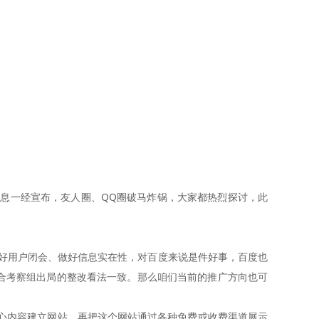
消息一经宣布，友人圈、QQ圈破马炸锅，大家都热烈探讨，此
做好用户闭会、做好信息实在性，对百度来说是件好事，百度也
合考察组出局的整改看法一致。那么咱们当前的推广方向也可
心内容建立网站，再把这个网站通过各种免费或收费渠道展示