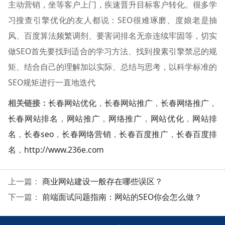
主动营销，坐等客户上门，疾速晋升目标客户转化。很多学
习搜查引擎优化的友人都说：SEO很难琢磨、度娘老是抽
风、百度算法频繁调剂、要害词排名无奈连续牢固等，切实
做SEO首先要找到适合的学习方法、找到搜素引擎禁忌的规
矩、结合自己的理解加以实际、总结与思考，以科学标准的
SEO规矩进行一直地迭代
相关链接：
长春网站优化
，
长春网站推广
，
长春网络推广
，
长春网站排名
，
网站推广
，
网络推广
，
网站优化
，
网站排
名
，
长春seo
，
长春网络营销
，
长春百度推广
，
长春百度排
名
，
http://www.236e.com
上一篇：
商业网站建设一般存在哪些误区？
下一篇：
前端面试问题指南：网站的SEO你会怎么做？