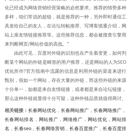
化已经成为网络营销经营策略的必然要求。推荐的情势多种
多样，咱们常说的超链，就是推荐的一种，另外即时通信工
具发给自己的友人，在论坛转帖推荐、写博客慎重介绍，网
站上座友情链接推荐等。这些推荐信息，都会被搜查引擎用
来判断网页/网站价值的高低。”
由此可见，百度对外链的识别也在产生着变更，如何判
断某个网站的外链是畸形的用户推荐，还是网站的人为SEO
优化所作?官方指南中流露的信息是利用外链的渠道来进行
甄别，假如一个网站，存在大量的外链，而这些外链的来源
十分单一，如都是来自友情链接，或者都是来自论坛链接，
那么这种外链就显得十分可疑，这种外链品质就值得商讨。
相关链接：
长春网站优化
，
长春网站推广
，
长春网络推广
，
长春网站排名
，
网站推广
，
网络推广
，
网站优化
，
网站排
名
，
长春seo
，
长春网络营销
，
长春百度推广
，
长春百度排