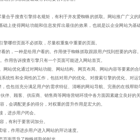
尽量合乎搜查引擎排名规矩，有利于并友爱蜘蛛的抓取。网站推广广义的
基础上使得网站功能和信息发挥出最佳的效果，也就是以企业网站为基
搜查引擎哪些页面不必抓取，尽量权重集中重要的页面。
擎看的，一种是给用户看的。作用便于蜘蛛抓取跟跟用户找到想要的内容
权首页。作用告诉搜查引擎只有一个页面可能进入网站首页。
户。网站优化通过对网站功能、网站结构、网页布局、网站内容等要素的合
项系统性和全局性的工作，包括对用户的优化、对搜索引擎的优化、对运
擎，也包括充分满足用户的需求特征、清晰的网站导航、完善的在线帮助
作伙伴、顾客、供应商、销售商等网络营销环境中各方面因素建立良好的
内容，会调配更多的得分，对权重的晋升作用是宏大的。
接，进步用户闭会。
内容，有利于要害词加分。
IP紧缩，作用进步用户进入网站的拜访速度。
态页面晋升了蜘蛛抓取的时光。