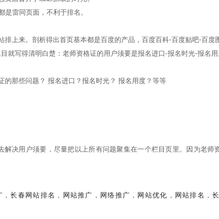
页面都是雷同页面，不利于排名。
站排上来。剖析得出首页基本都是百度的产品，百度百科-百度贴吧-百度
目就写得清明白楚：老师资格证的用户须要是报名进口-报名时光-报名用
证的那些问题？ 报名进口？报名时光？ 报名用度？等等
去解决用户须要，尽量把以上所有问题聚集在一个栏目页里。因为老师
广
，
长春网站排名
，
网站推广
，
网络推广
，
网站优化
，
网站排名
，
长