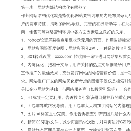
第一步、网站内部结构优化有哪些？
作甚网站结构优化就是指优化网站要害词布局内链布局做到
户的需求特征、清晰的网站导航、完善的在线帮助等，在此
商、销售商等网络营销环境中各方面因素建立良好的关系。
1、robots设置屏蔽搜查引擎收录无用的页面。作用告诉
2、网站舆图跟百度舆图，网站舆图分2种，一种是给搜查引
3、301转跳设置，xxxx.com 转跳同一途径进口网站集
4、内链优化，把相干文章，用户关怀的热点文章推送给用
宣传推广的最佳效果，充分发挥网站的网络营销价值，是一
求。网站推广广义的网站优化所考虑的因素不仅仅是搜索引
是以企业网站为基础，与网络服务商（如搜索引擎等）、合
5、H1标签一定要利用。告诉搜查引擎该题目是抓取的重点
6、面包屑导航跟次导航。用面包屑大大增加了网站的内部连
7、图片ait标签是否完美。作用告诉搜查引擎该图片是什么
8、精简CSS跟js文件，减少页面恳求次数，对网页进行GZ
9、网站静态页面是否存在动态页面，对搜查引擎不友爱。动