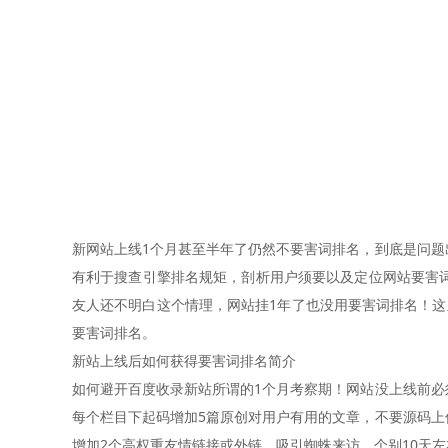
新网站上线1个月甚至半年了仍然不要害词排名，到底是问
有利于搜查引擎排名规矩，剖析用户须要以及定位网站要害
友人还不明白这个情理，网站挂1年了也没用要害词排名！
要害词排名。
新站上线后如何获得要害词排名简介
如何避开百度收录新站所谓的1个月考察期！网站没上线前
每个栏目下起码增加5篇原创对用户有用的文章，不要源码
增加2个高权重友情链接或外链，吸引蜘蛛来访。个别10天