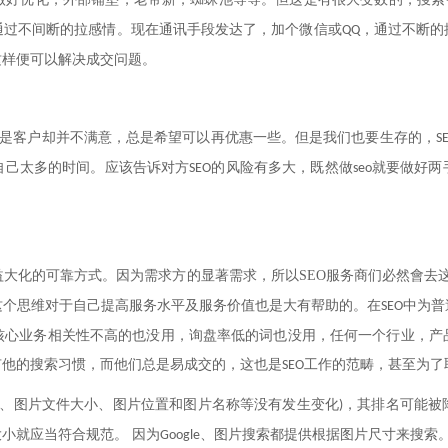
通过不间断的拉感情。现在通讯手段发达了，加个微信或
，通过不断的
QQ
这样便可以解决成交问题。
是客户却并不满意，总是希望可以再优惠一些。但是我们也要生存的，
S
自己太多的时间。应该告诉对方
的风险有多大，既然做
就要做好两
SEO
seo
益大化的可靠方式。因为需求方的显著需求，所以
SEO
服务商们必然會去
这个思维对于自己提高服务水平及服务价值也是大有帮助的。在
中为普
SEO
核心业务相关性不高的也没用，询盘率低的词也没用，任何一个行业，产
有他的搜索习惯，而他们总是易成交的，这也是
工作的范畴，甚至为了
SEO
、图片文件大小、图片位置和图片名称等没有发生变化
，其排名可能被
)
小就应当符合规范。 因为
、图片搜索都提供根据图片尺寸来搜索
Google