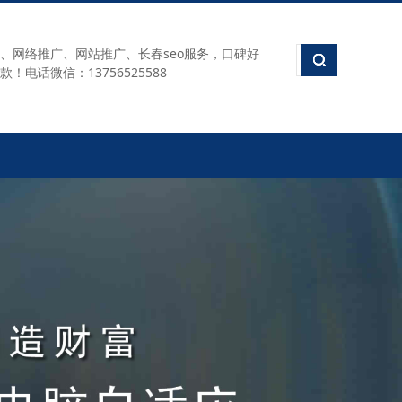
、网络推广、网站推广、长春seo服务，口碑好
电话微信：13756525588